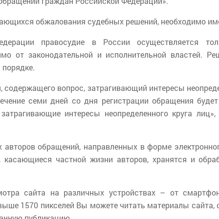
 обращений граждан Российской Федерации».
сающихся обжалования судебных решений, необходимо им
едерации правосудие в России осуществляется то
мо от законодательной и исполнительной властей. Р
 порядке.
, содержащего вопрос, затрагивающий интересы неопреде
течение семи дней со дня регистрации обращения буде
 затрагивающие интересы неопределенного круга лиц», 
 авторов обращений, направленных в форме электронног
я, касающиеся частной жизни авторов, хранятся и обр
мотра сайта на различных устройствах – от смартф
выше 1570 пикселей Вы можете читать материалы сайта, 
ранную публикацию.