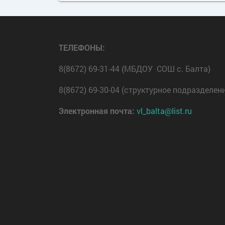
ТЕЛЕФОНЫ:
8(8672) 69-31-44 (МБДОУ СОШ с. Балта)
8(8672) 69-30-04 (структурное подразделен
Электронная почта:
vl_balta@list.ru