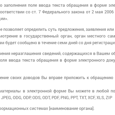
го заполнения поле ввода текста обращения в форме эле
оответствии со ст. 7 Федерального закона от 2 мая 200
ии».
не позволяет определить суть предложения, заявления или 
мотрение в государственный орган, орган местного сам
Вам будет сообщено в течение семи дней со дня регистрац
чения неразглашения сведений, содержащихся в Вашем о
поля ввода текста обращения в форме электронного док
ждение своих доводов Вы вправе приложить к обращению
атериалы в электронной форме Вы можете в любой пос
PEG, ODG, ODP, ODS, ODT, PDF, PNG, PPT, TXT, XCF, XLS, ZIP
ормационных системах [наименование органа].