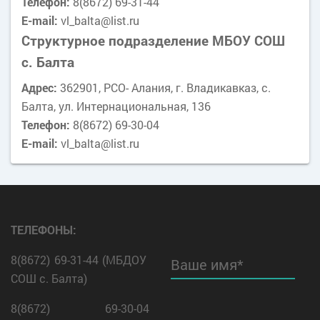
Телефон:
8(8672) 69-31-44
E-mail:
vl_balta@list.ru
Структурное подразделение МБОУ СОШ
с. Балта
Адрес:
362901, РСО- Алания, г. Владикавказ, с.
Балта, ул. Интернациональная, 136
Телефон:
8(8672) 69-30-04
E-mail:
vl_balta@list.ru
ТЕЛЕФОНЫ:
8(8672) 69-31-44 (МБДОУ
Ваше имя*
СОШ с. Балта)
8(8672) 69-30-04