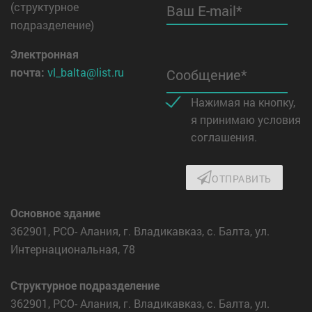
(структурное
Ваш E-mail*
подразделение)
Электронная
почта:
vl_balta@list.ru
Сообщение*
Нажимая на кнопку,
я принимаю условия
соглашения.
ОТПРАВИТЬ
Основное здание
362901, РСО- Алания, г. Владикавказ, с. Балта, ул.
Интернациональная, 78
Структурное подразделение
362901, РСО- Алания, г. Владикавказ, с. Балта, ул.