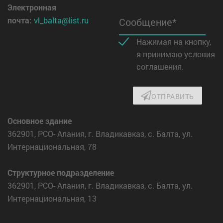
Электронная
почта:
vl_balta@list.ru
Сообщение*
Нажимая на кнопку,
я принимаю условия
соглашения.
ОТПРАВИТЬ
Основное здание
362901, РСО- Алания, г. Владикавказ, с. Балта, ул.
Интернациональная, 78
Структурное подразделение
362901, РСО- Алания, г. Владикавказ, с. Балта, ул.
Интернациональная, 13