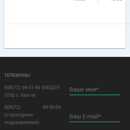
-
ТЕЛЕФОНЫ:
8(8672) 69-31-44 (МБДОУ
Ваше имя*
СОШ с. Балта)
8(8672) 69-30-04
(структурное
Ваш E-mail*
подразделение)