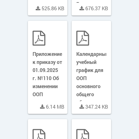
год
Балта
525.86 KB
676.37 KB
Приложение
Календарный
к приказу от
учебный
01.09.2025
график для
г. №110 Об
ООП
изменении
основного
ООП
общего
образования
6.14 MB
347.24 KB
на 2025-
2026
учебный год