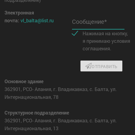
Электронная
почта:
vl_balta@list.ru
Сообщение*
Нажимая на кнопку,
я принимаю условия
соглашения.
ОТПРАВИТЬ
Основное здание
362901, РСО- Алания, г. Владикавказ, с. Балта, ул.
Интернациональная, 78
Структурное подразделение
362901, РСО- Алания, г. Владикавказ, с. Балта, ул.
Интернациональная, 13