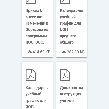
Приказ О
Календарный
внесении
учебный
изменений в
график для
Образовательные
ООП
программы
среднего
НОО, ООО,
общего
СОО в 2025-
образования
414.69 KB
282.89 KB
2026
по
учебном
полугодиям
году по
на 2025-
МБОУ СОШ
2026
с
учебный год
Календарный
Должностная
учебный
инструкция
график для
учителя
ООП