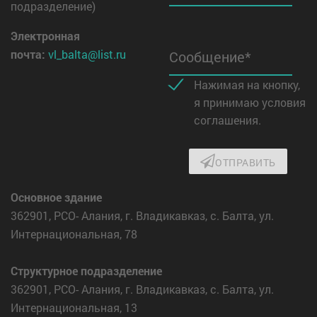
подразделение)
Электронная
почта:
vl_balta@list.ru
Сообщение*
Нажимая на кнопку,
я принимаю условия
соглашения.
ОТПРАВИТЬ
Основное здание
362901, РСО- Алания, г. Владикавказ, с. Балта, ул.
Интернациональная, 78
Структурное подразделение
362901, РСО- Алания, г. Владикавказ, с. Балта, ул.
Интернациональная, 13