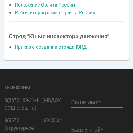
Положение Орлята России
Рабочая программа Орлята России
Отряд "Юные инспектора движения"
Приказ о создании отряда ЮИД
ТЕЛЕФОНЫ:
8(8672) 69-31-44 (МБДОУ
Ваше имя*
СОШ с. Балта)
8(8672) 69-30-04
(структурное
Ваш E-mail*