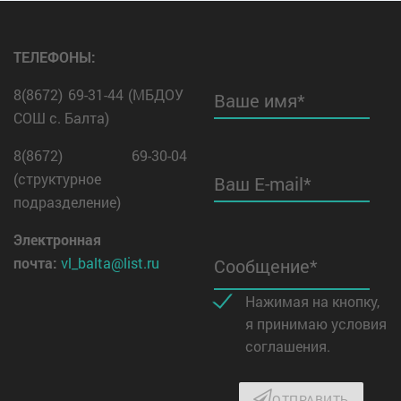
ТЕЛЕФОНЫ:
8(8672) 69-31-44 (МБДОУ
Ваше имя*
СОШ с. Балта)
8(8672) 69-30-04
(структурное
Ваш E-mail*
подразделение)
Электронная
почта:
vl_balta@list.ru
Сообщение*
Нажимая на кнопку,
я принимаю условия
соглашения.
ОТПРАВИТЬ