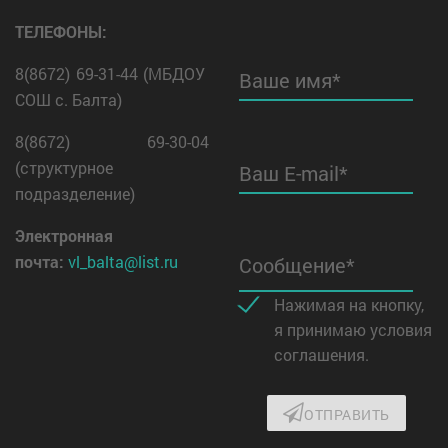
ТЕЛЕФОНЫ:
8(8672) 69-31-44 (МБДОУ
Ваше имя*
СОШ с. Балта)
8(8672) 69-30-04
(структурное
Ваш E-mail*
подразделение)
Электронная
почта:
vl_balta@list.ru
Сообщение*
Нажимая на кнопку,
я принимаю условия
соглашения.
ОТПРАВИТЬ