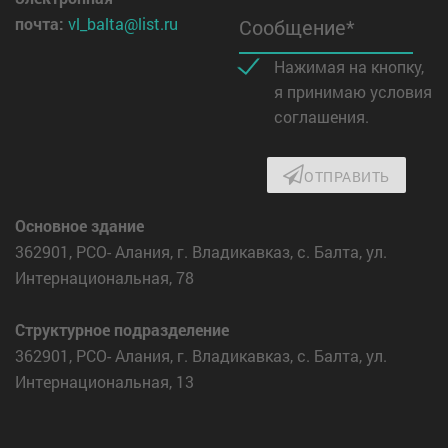
почта:
vl_balta@list.ru
Сообщение*
Нажимая на кнопку,
я принимаю условия
соглашения.
ОТПРАВИТЬ
Основное здание
362901, РСО- Алания, г. Владикавказ, с. Балта, ул.
Интернациональная, 78
Структурное подразделение
362901, РСО- Алания, г. Владикавказ, с. Балта, ул.
Интернациональная, 13